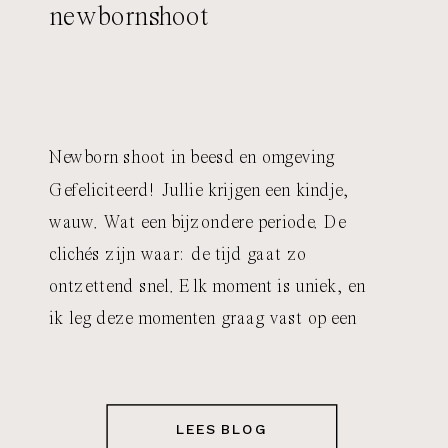
newbornshoot
Newborn shoot in beesd en omgeving
Gefeliciteerd! Jullie krijgen een kindje,
wauw. Wat een bijzondere periode. De
clichés zijn waar: de tijd gaat zo
ontzettend snel. Elk moment is uniek, en
ik leg deze momenten graag vast op een
ontspannen, pure manier. Een newborn
shoot is zoveel meer dan een even een foto
maken; het […]
LEES BLOG