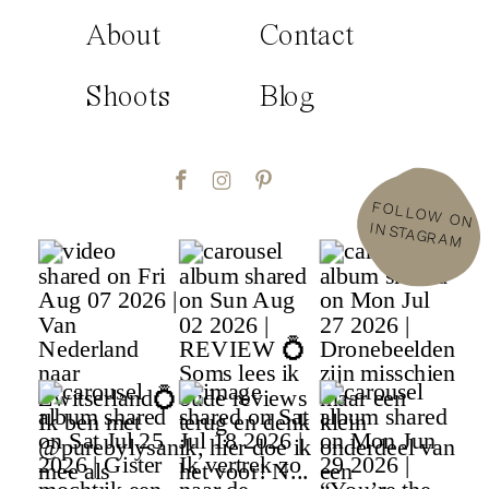
About
Contact
Shoots
Blog
FOLLOW
ON
INSTAGRAM