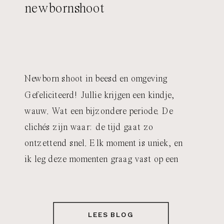
newbornshoot
Newborn shoot in beesd en omgeving
Gefeliciteerd! Jullie krijgen een kindje,
wauw. Wat een bijzondere periode. De
clichés zijn waar: de tijd gaat zo
ontzettend snel. Elk moment is uniek, en
ik leg deze momenten graag vast op een
ontspannen, pure manier. Een newborn
shoot is zoveel meer dan een even een foto
maken; het […]
LEES BLOG