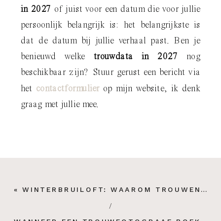
in 2027
of juist voor een datum die voor jullie
persoonlijk belangrijk is: het belangrijkste is
dat de datum bij jullie verhaal past. Ben je
benieuwd welke
trouwdata in 2027
nog
beschikbaar zijn? Stuur gerust een bericht via
het
contactformulier
op mijn website, ik denk
graag met jullie mee.
«
WINTERBRUILOFT: WAAROM TROUWEN IN DE WINTER ZO BIJZONDER IS (EN HOE JE ER PRACHTIGE FOTO’S VAN KRIJGT)
/