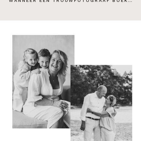
WANNEER EEN TROUWFOTOGRAAF BOEKEN? TIPS VAN MIJ ALS TROUWFOTOGRAAF!