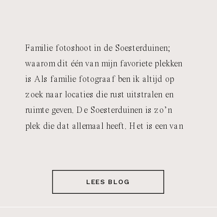
Familie fotoshoot in de Soesterduinen;
waarom dit één van mijn favoriete plekken
is Als familie fotograaf ben ik altijd op
zoek naar locaties die rust uitstralen en
ruimte geven. De Soesterduinen is zo’n
plek die dat allemaal heeft. Het is een van
mijn favoriete locaties om gezinnen en
grote families te fotograferen, en in deze
blog vertel ik je graag […]
LEES BLOG