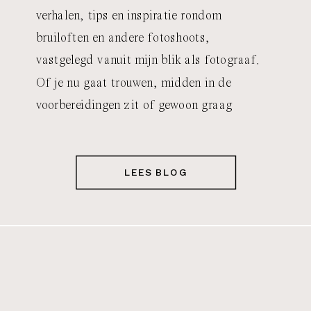
verhalen, tips en inspiratie rondom
bruiloften en andere fotoshoots,
vastgelegd vanuit mijn blik als fotograaf.
Of je nu gaat trouwen, midden in de
voorbereidingen zit of gewoon graag
meekijkt achter de schermen: je vindt hier
eerlijke verhalen, praktische tips en
herkenbare momenten waar bruidsparen
LEES BLOG
iets aan hebben voor […]