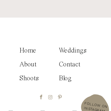
Home
Weddings
About
Contact
Shoots
Blog
FOLLOW
ON
INSTAGRAM