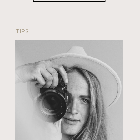
snel populaire trouwfotografen volgeboekt
zijn. […]
TIPS