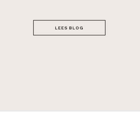
meekijkt achter de schermen: je vindt hier
eerlijke verhalen, praktische tips en
herkenbare momenten waar bruidsparen
LEES BLOG
iets aan hebben voor […]