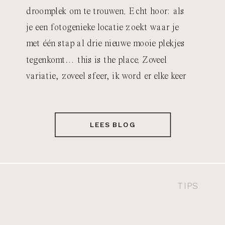
droomplek om te trouwen. Echt hoor: als
je een fotogenieke locatie zoekt waar je
met één stap al drie nieuwe mooie plekjes
tegenkomt… this is the place. Zoveel
variatie, zoveel sfeer, ik word er elke keer
weer blij van. In 2026 mag ik er ook weer
een super leuke […]
LEES BLOG
TIPS